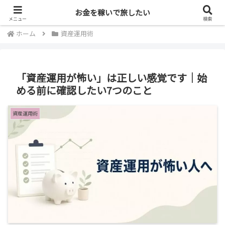
投資・暗号資産で旅に出る
お金を稼いで旅したい
メニュー
検索
ホーム
資産運用術
「資産運用が怖い」は正しい感覚です｜始
める前に確認したい7つのこと
資産運用術