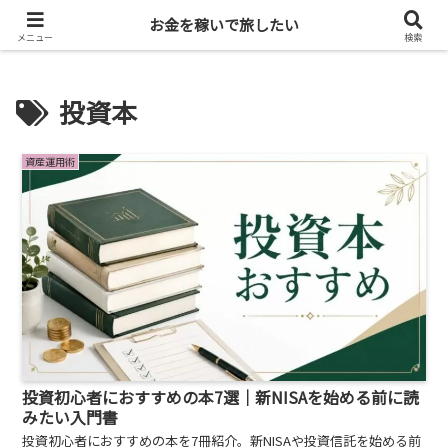
投資・暗号資産で旅に出る
お金を稼いで旅したい
メニュー
検索
投資本
資産運用術
投資初心者におすすめの本7選｜新NISAを始める前に読
みたい入門書
投資初心者におすすめの本を7冊紹介。新NISAや投資信託を始める前