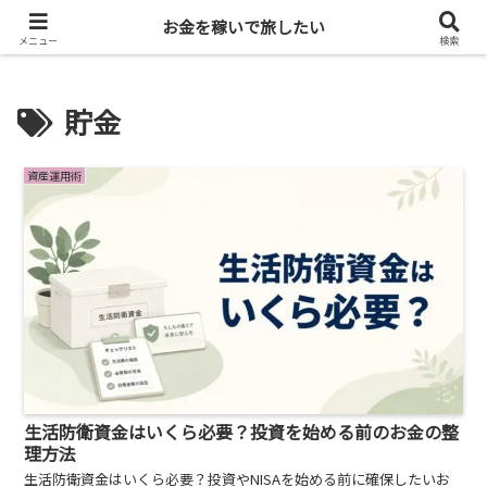
投資・暗号資産で旅に出る
お金を稼いで旅したい
メニュー
検索
貯金
資産運用術
生活防衛資金はいくら必要？投資を始める前のお金の整
理方法
生活防衛資金はいくら必要？投資やNISAを始める前に確保したいお